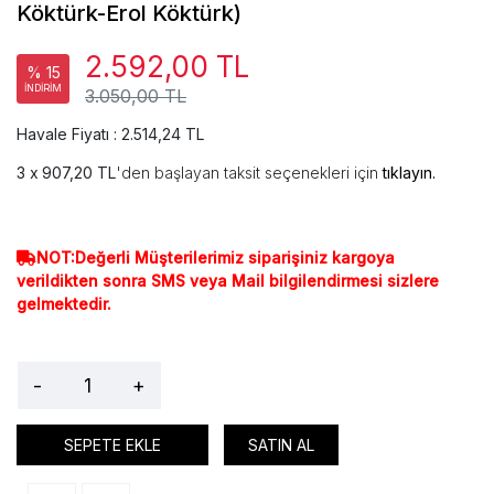
Köktürk-Erol Köktürk)
2.592,00 TL
% 15
İNDİRİM
3.050,00 TL
Havale Fiyatı : 2.514,24 TL
907,20 TL
'den başlayan taksit seçenekleri için
tıklayın.
NOT:Değerli Müşterilerimiz siparişiniz kargoya
verildikten sonra SMS veya Mail bilgilendirmesi sizlere
gelmektedir.
-
+
SEPETE EKLE
SATIN AL