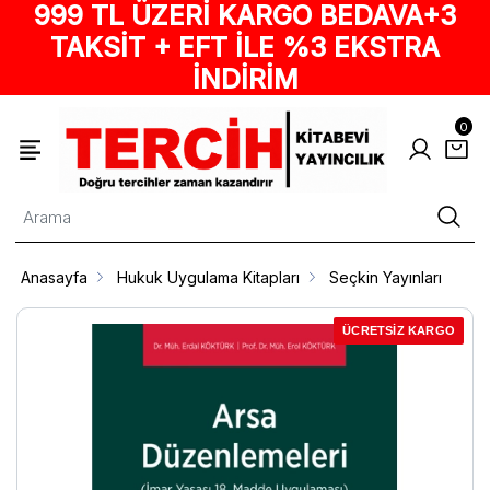
999 TL ÜZERİ KARGO BEDAVA+3
TAKSİT + EFT İLE %3 EKSTRA
İNDİRİM
0
Anasayfa
Hukuk Uygulama Kitapları
Seçkin Yayınları
ÜCRETSİZ KARGO