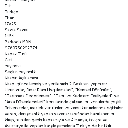
Dili:
Türkçe
Ebat:
17x25
Sayfa Sayısı:
1464
Barkod / ISBN:
9789750292774
Kapak Türü:
Ciltli
Yayınevi:
Seçkin Yayıncılık
Kitabın Açıklaması
Kitap, güncellenmiş ve yenilenmiş 2. Baskısını yapmıştır.
Uzun yıllar, "imar Planı Uygulamaları", "Kentsel Dönüşüm",
"Taşınmaz Değerlemesi", "Tapu ve Kadastro Faaliyetleri" ve
"Arsa Düzenlemeleri" konularında çalışan, bu konularda çeşitli
üniversiteler, meslek kuruluşları ve kamu kurumlarında eğitimler
veren, danışmanlık yapan yazarlar tarafından hazırlanan bu
kitap, sunulan geniş kapsamıyla ve Almanya, İsviçre ve
Avusturya ile yapılan karşılaştırmalarla Türkiye'de bir ilktir.