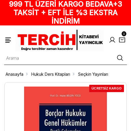
999 TL ÜZERİ KARGO BEDAVA+3
TAKSİT + EFT İLE %3 EKSTRA
İNDİRİM
0
Anasayfa
Hukuk Ders Kitapları
Seçkin Yayınları
ÜCRETSİZ KARGO