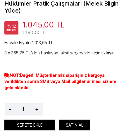
Hükümler Pratik Çalışmaları (Melek Bilgin
Yüce)
1.045,00 TL
% 12
İNDİRİM
1.190,00 TL
Havale Fiyatı : 1.013,65 TL
365,75 TL
'den başlayan taksit seçenekleri için
tıklayın.
NOT:Değerli Müşterilerimiz siparişiniz kargoya
verildikten sonra SMS veya Mail bilgilendirmesi sizlere
gelmektedir.
-
+
SEPETE EKLE
SATIN AL