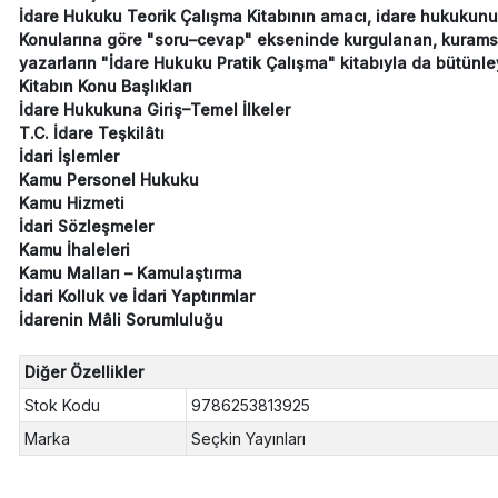
İdare Hukuku Teorik Çalışma Kitabının amacı, idare hukukunun 
Konularına göre "soru–cevap" ekseninde kurgulanan, kuramsal b
yazarların "İdare Hukuku Pratik Çalışma" kitabıyla da bütünleyi
Kitabın Konu Başlıkları
İdare Hukukuna Giriş–Temel İlkeler
T.C. İdare Teşkilâtı
İdari İşlemler
Kamu Personel Hukuku
Kamu Hizmeti
İdari Sözleşmeler
Kamu İhaleleri
Kamu Malları – Kamulaştırma
İdari Kolluk ve İdari Yaptırımlar
İdarenin Mâli Sorumluluğu
Diğer Özellikler
Stok Kodu
9786253813925
Marka
Seçkin Yayınları