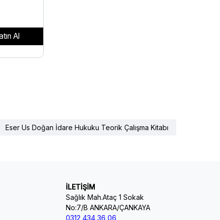
atın Al
Eser Us Doğan İdare Hukuku Teorik Çalışma Kitabı
İLETİŞİM
Sağlık Mah.Ataç 1 Sokak
No:7/B ANKARA/ÇANKAYA
0312 434 36 06