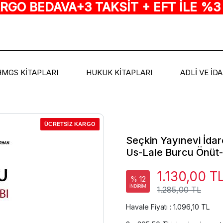
ARGO BEDAVA+3 TAKSİT + EFT İLE %3
HMGS KİTAPLARI
HUKUK KİTAPLARI
ADLİ VE İD
ÜCRETSİZ KARGO
Seçkin Yayınevi İdar
Us-Lale Burcu Önüt
1.130,00 T
% 12
İNDİRİM
1.285,00 TL
Havale Fiyatı : 1.096,10 TL