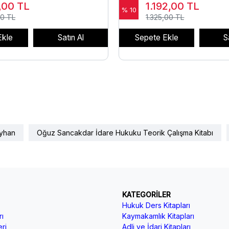
,00
TL
1.192,00
TL
% 10
0 TL
1.325,00 TL
Ekle
Satın Al
Sepete Ekle
S
yhan
Oğuz Sancakdar İdare Hukuku Teorik Çalışma Kitabı
KATEGORİLER
Hukuk Ders Kitapları
ı
Kaymakamlık Kitapları
ri
Adli ve İdari Kitapları