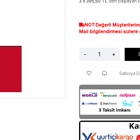
395,50 TL
'den başlayan ta
NOT:Değerli Müşterilerim
Mail bilgilendirmesi sizlere
-
+
Satıcıya D