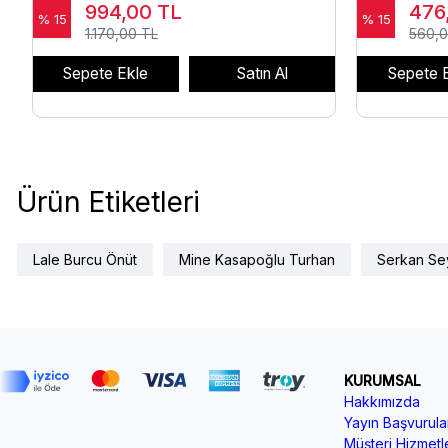
994,00
TL
476
% 15
% 15
1.170,00 TL
560,0
Sepete Ekle
Satın Al
Sepete 
Ürün Etiketleri
Lale Burcu Önüt
Mine Kasapoğlu Turhan
Serkan Se
KURUMSAL
Hakkımızda
Yayın Başvurular
Müşteri Hizmetle