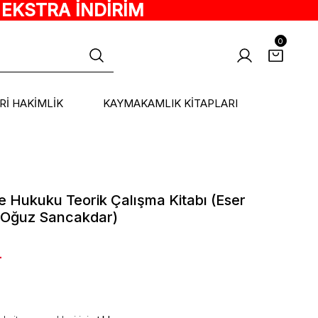
 EKSTRA İNDİRİM
0
ARİ HAKİMLİK
KAYMAKAMLIK KİTAPLARI
e Hukuku Teorik Çalışma Kitabı (Eser
-Oğuz Sancakdar)
L