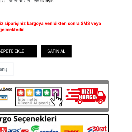
ksit seçenekleri için
tıklayın.
iz siparişiniz kargoya verildikten sonra SMS veya
 gelmektedir.
SEPETE EKLE
SATIN AL
anış