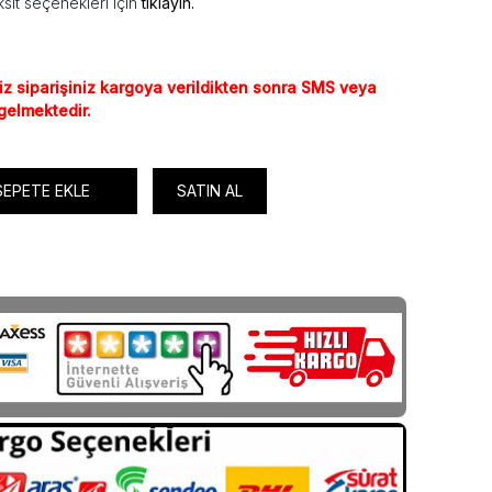
sit seçenekleri için
tıklayın.
iz siparişiniz kargoya verildikten sonra SMS veya
 gelmektedir.
SEPETE EKLE
SATIN AL