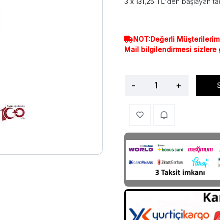
131,25 TL
'den başlayan tak
NOT:Değerli Müşterilerim
Mail bilgilendirmesi sizlere
-
+