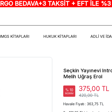
ARGO BEDAVA+3 TAKSİT + EFT İLE %3
HMGS KİTAPLARI
HUKUK KİTAPLARI
ADLİ VE İD
Seçkin Yayınevi Int
Melih Uğraş Erol
375,00 TL
% 10
İNDİRİM
420,00 TL
Havale Fiyatı : 363,75 TL