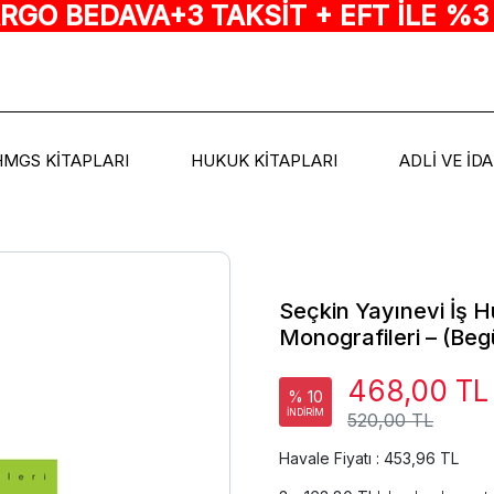
ARGO BEDAVA+3 TAKSİT + EFT İLE %3
HMGS KİTAPLARI
HUKUK KİTAPLARI
ADLİ VE İD
Seçkin Yayınevi İş 
Monografileri – (Be
468,00 TL
% 10
İNDİRİM
520,00 TL
Havale Fiyatı : 453,96 TL