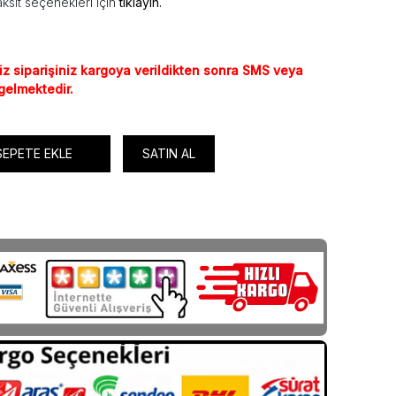
ksit seçenekleri için
tıklayın.
iz siparişiniz kargoya verildikten sonra SMS veya
 gelmektedir.
SEPETE EKLE
SATIN AL