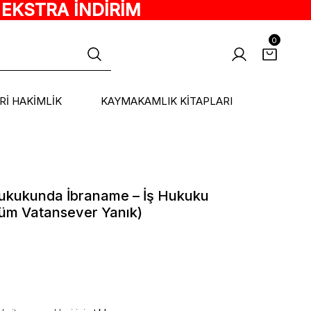
 EKSTRA İNDİRİM
0
ARİ HAKİMLİK
KAYMAKAMLIK KİTAPLARI
Hukukunda İbraname – İş Hukuku
güm Vatansever Yanık)