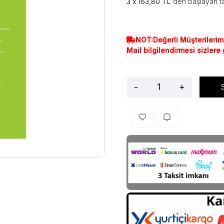
163,80 TL
'den başlayan ta
NOT:Değerli Müşterilerim
Mail bilgilendirmesi sizlere
-
+