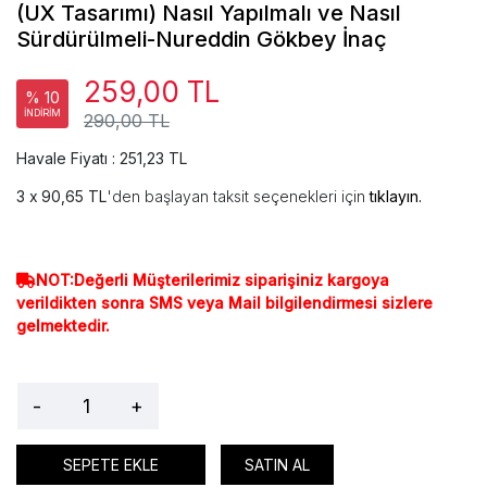
(UX Tasarımı) Nasıl Yapılmalı ve Nasıl
Sürdürülmeli-Nureddin Gökbey İnaç
259,00 TL
% 10
İNDİRİM
290,00 TL
Havale Fiyatı : 251,23 TL
90,65 TL
'den başlayan taksit seçenekleri için
tıklayın.
NOT:Değerli Müşterilerimiz siparişiniz kargoya
verildikten sonra SMS veya Mail bilgilendirmesi sizlere
gelmektedir.
-
+
SEPETE EKLE
SATIN AL