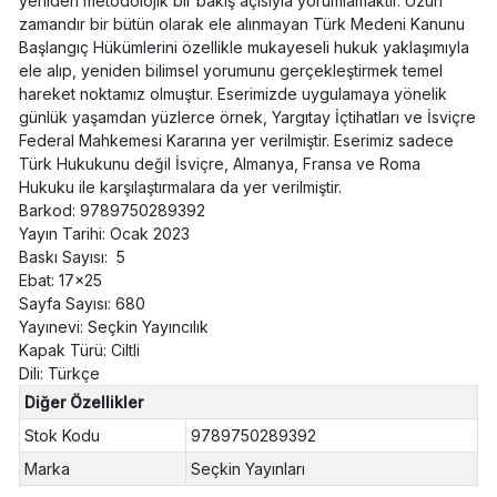
yeniden metodolojik bir bakış açısıyla yorumlamaktır. Uzun
zamandır bir bütün olarak ele alınmayan Türk Medeni Kanunu
Başlangıç Hükümlerini özellikle mukayeseli hukuk yaklaşımıyla
ele alıp, yeniden bilimsel yorumunu gerçekleştirmek temel
hareket noktamız olmuştur. Eserimizde uygulamaya yönelik
günlük yaşamdan yüzlerce örnek, Yargıtay İçtihatları ve İsviçre
Federal Mahkemesi Kararına yer verilmiştir. Eserimiz sadece
Türk Hukukunu değil İsviçre, Almanya, Fransa ve Roma
Hukuku ile karşılaştırmalara da yer verilmiştir.
Barkod: 9789750289392
Yayın Tarihi: Ocak 2023
Baskı Sayısı: 5
Ebat: 17x25
Sayfa Sayısı: 680
Yayınevi: Seçkin Yayıncılık
Kapak Türü: Ciltli
Dili: Türkçe
Diğer Özellikler
Stok Kodu
9789750289392
Marka
Seçkin Yayınları