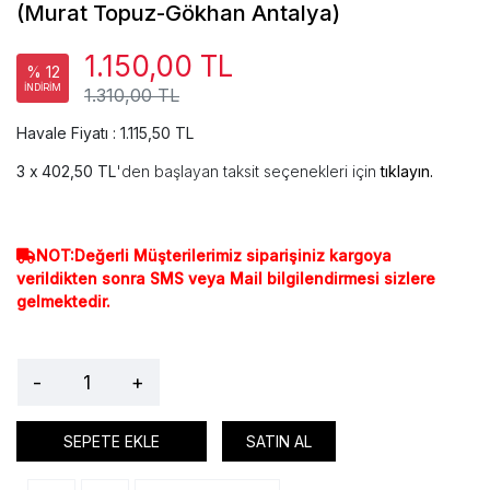
(Murat Topuz-Gökhan Antalya)
1.150,00 TL
% 12
İNDİRİM
1.310,00 TL
Havale Fiyatı : 1.115,50 TL
402,50 TL
'den başlayan taksit seçenekleri için
tıklayın.
NOT:Değerli Müşterilerimiz siparişiniz kargoya
verildikten sonra SMS veya Mail bilgilendirmesi sizlere
gelmektedir.
-
+
SEPETE EKLE
SATIN AL