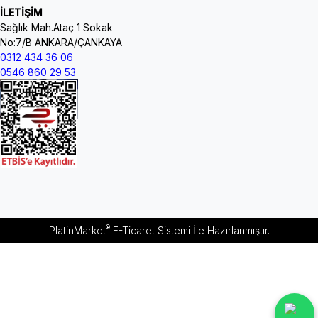
İLETİŞİM
Sağlık Mah.Ataç 1 Sokak
No:7/B ANKARA/ÇANKAYA
0312 434 36 06
0546 860 29 53
®
PlatinMarket
E-Ticaret Sistemi
İle Hazırlanmıştır.