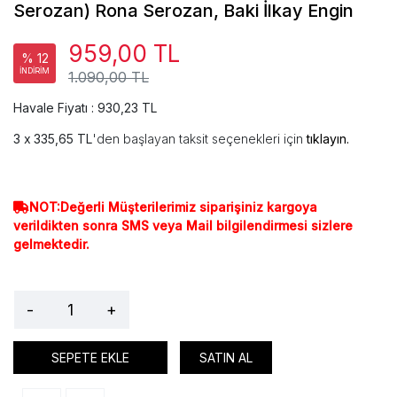
Serozan) Rona Serozan, Baki İlkay Engin
959,00 TL
% 12
İNDİRİM
1.090,00 TL
Havale Fiyatı : 930,23 TL
335,65 TL
'den başlayan taksit seçenekleri için
tıklayın.
NOT:Değerli Müşterilerimiz siparişiniz kargoya
verildikten sonra SMS veya Mail bilgilendirmesi sizlere
gelmektedir.
-
+
SEPETE EKLE
SATIN AL