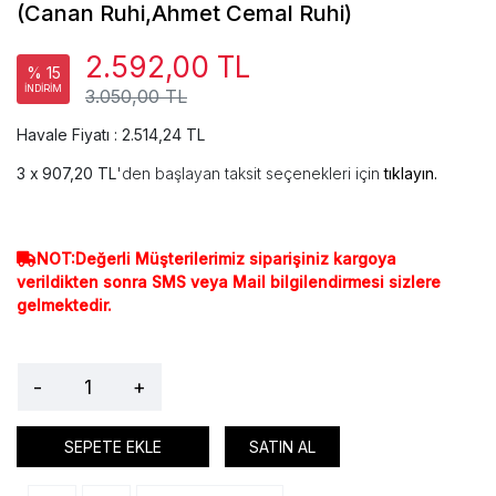
(Canan Ruhi,Ahmet Cemal Ruhi)
2.592,00 TL
% 15
İNDİRİM
3.050,00 TL
Havale Fiyatı : 2.514,24 TL
907,20 TL
'den başlayan taksit seçenekleri için
tıklayın.
NOT:Değerli Müşterilerimiz siparişiniz kargoya
verildikten sonra SMS veya Mail bilgilendirmesi sizlere
gelmektedir.
-
+
SEPETE EKLE
SATIN AL