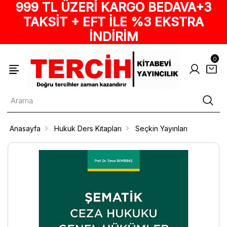
999 TL ÜZERİ KARGO BEDAVA+3
TAKSİT + EFT İLE %3 EKSTRA
İNDİRİM
0
Anasayfa
Hukuk Ders Kitapları
Seçkin Yayınları