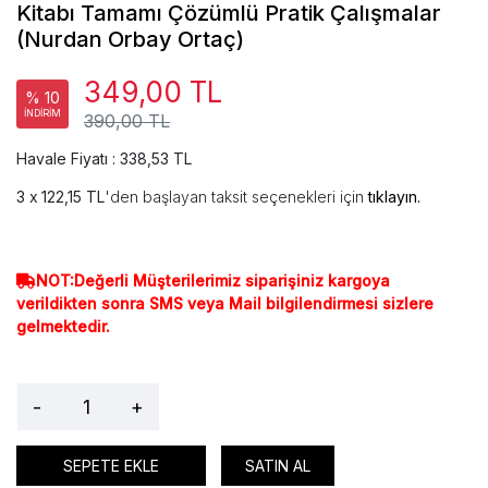
Kitabı Tamamı Çözümlü Pratik Çalışmalar
(Nurdan Orbay Ortaç)
349,00 TL
% 10
İNDİRİM
390,00 TL
Havale Fiyatı : 338,53 TL
122,15 TL
'den başlayan taksit seçenekleri için
tıklayın.
NOT:Değerli Müşterilerimiz siparişiniz kargoya
verildikten sonra SMS veya Mail bilgilendirmesi sizlere
gelmektedir.
-
+
SEPETE EKLE
SATIN AL