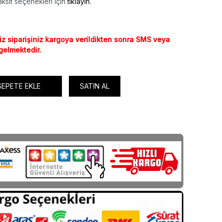
ksit seçenekleri için
tıklayın.
iz siparişiniz kargoya verildikten sonra SMS veya
 gelmektedir.
SEPETE EKLE
SATIN AL