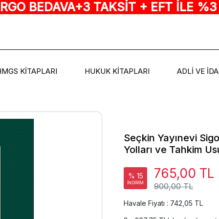
ARGO BEDAVA+3 TAKSİT + EFT İLE %3
HMGS KİTAPLARI
HUKUK KİTAPLARI
ADLİ VE İD
Seçkin Yayınevi Sig
Yolları ve Tahkim U
765,00 TL
% 15
İNDİRİM
900,00 TL
Havale Fiyatı : 742,05 TL