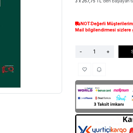
267,75 TL
'den başlayan ta
NOT:Değerli Müşterilerim
Mail bilgilendirmesi sizlere
-
+