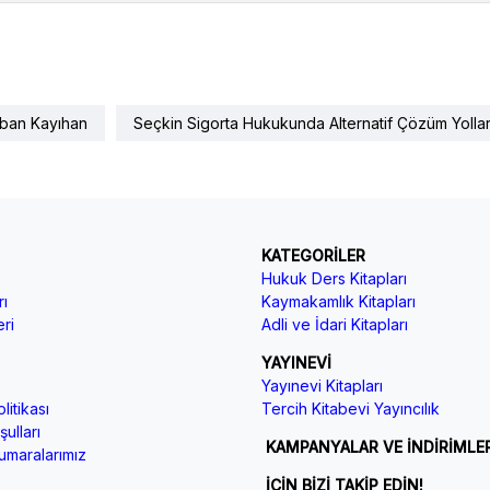
aban Kayıhan
Seçkin Sigorta Hukukunda Alternatif Çözüm Yolla
KATEGORİLER
Hukuk Ders Kitapları
ı
Kaymakamlık Kitapları
ri
Adli ve İdari Kitapları
YAYINEVİ
Yayınevi Kitapları
litikası
Tercih Kitabevi Yayıncılık
ulları
KAMPANYALAR VE İNDİRİMLE
maralarımız
İÇİN BİZİ TAKİP EDİN!