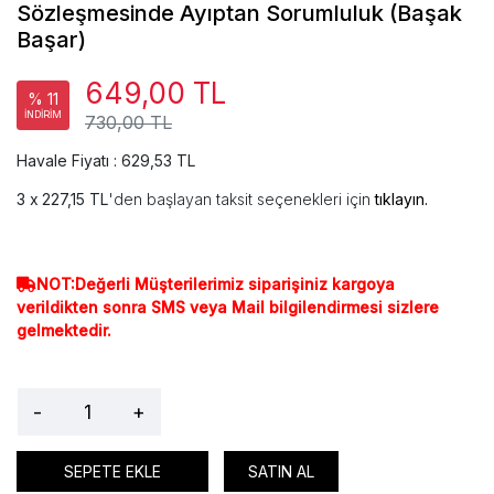
Sözleşmesinde Ayıptan Sorumluluk (Başak
Başar)
649,00 TL
% 11
İNDİRİM
730,00 TL
Havale Fiyatı : 629,53 TL
227,15 TL
'den başlayan taksit seçenekleri için
tıklayın.
NOT:Değerli Müşterilerimiz siparişiniz kargoya
verildikten sonra SMS veya Mail bilgilendirmesi sizlere
gelmektedir.
-
+
SEPETE EKLE
SATIN AL