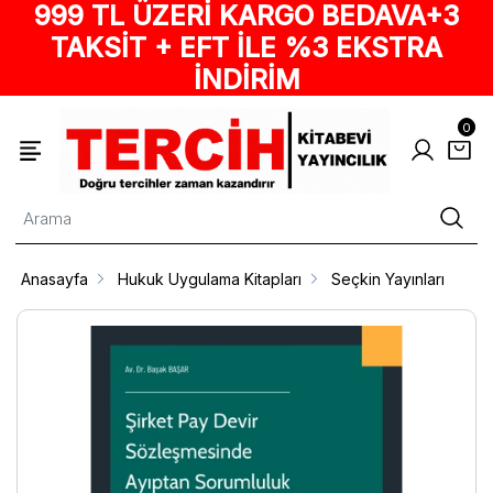
999 TL ÜZERİ KARGO BEDAVA+3
TAKSİT + EFT İLE %3 EKSTRA
İNDİRİM
0
Anasayfa
Hukuk Uygulama Kitapları
Seçkin Yayınları