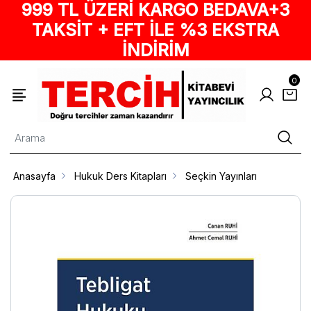
999 TL ÜZERİ KARGO BEDAVA+3
TAKSİT + EFT İLE %3 EKSTRA
İNDİRİM
0
Anasayfa
Hukuk Ders Kitapları
Seçkin Yayınları