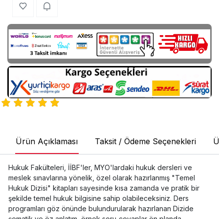
Ürün Açıklaması
Taksit / Ödeme Seçenekleri
Ü
Hukuk Fakülteleri, İİBF'ler, MYO'lardaki hukuk dersleri ve
meslek sınavlarına yönelik, özel olarak hazırlanmış "Temel
Hukuk Dizisi" kitapları sayesinde kısa zamanda ve pratik bir
şekilde temel hukuk bilgisine sahip olabileceksiniz. Ders
programları göz önünde bulundurularak hazırlanan Dizide
şematik ve öz anlatım, örnek soru-cevaplar ön planda