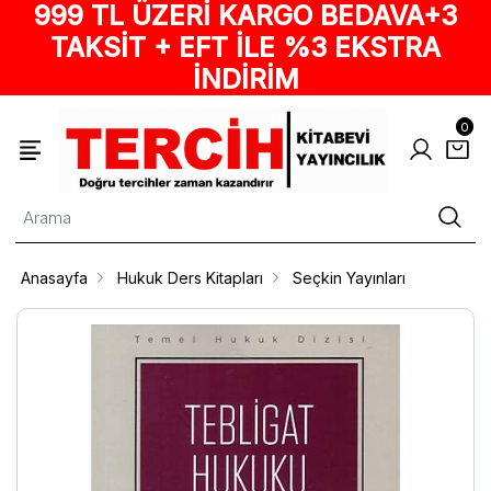
999 TL ÜZERİ KARGO BEDAVA+3
TAKSİT + EFT İLE %3 EKSTRA
İNDİRİM
0
Anasayfa
Hukuk Ders Kitapları
Seçkin Yayınları