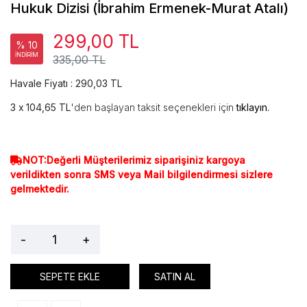
Hukuk Dizisi (İbrahim Ermenek-Murat Atalı)
299,00 TL
% 10
İNDİRİM
335,00 TL
Havale Fiyatı : 290,03 TL
104,65 TL
'den başlayan taksit seçenekleri için
tıklayın.
NOT:Değerli Müşterilerimiz siparişiniz kargoya
verildikten sonra SMS veya Mail bilgilendirmesi sizlere
gelmektedir.
-
+
SEPETE EKLE
SATIN AL