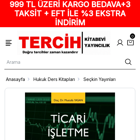
999 TL ÜZERİ KARGO BEDAVA+3
TAKSİT + EFT İLE %3 EKSTRA
İNDİRİM
0
Anasayfa
Hukuk Ders Kitapları
Seçkin Yayınları