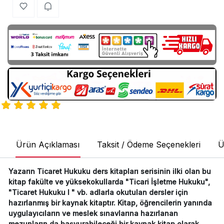
Ürün Açıklaması
Taksit / Ödeme Seçenekleri
Ü
Yazarın Ticaret Hukuku ders kitapları serisinin ilki olan bu
kitap fakülte ve yüksekokullarda "Ticari İşletme Hukuku",
"Ticaret Hukuku I " vb. adlarla okutulan dersler için
hazırlanmış bir kaynak kitaptır. Kitap, öğrencilerin yanında
uygulayıcıların ve meslek sınavlarına hazırlanan
mezunların da başvurabileceği bir kaynak kitap olarak