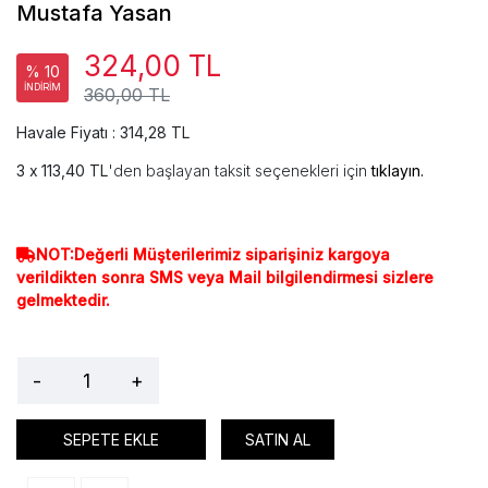
Mustafa Yasan
324,00 TL
% 10
İNDİRİM
360,00 TL
Havale Fiyatı : 314,28 TL
113,40 TL
'den başlayan taksit seçenekleri için
tıklayın.
NOT:Değerli Müşterilerimiz siparişiniz kargoya
verildikten sonra SMS veya Mail bilgilendirmesi sizlere
gelmektedir.
-
+
SEPETE EKLE
SATIN AL