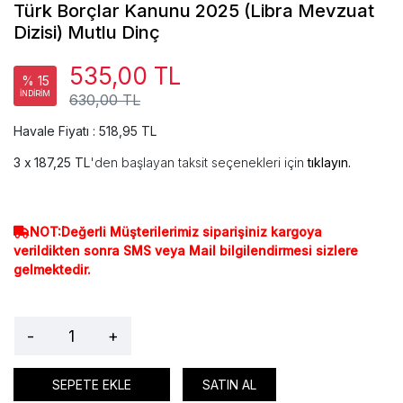
Türk Borçlar Kanunu 2025 (Libra Mevzuat
Dizisi) Mutlu Dinç
535,00 TL
% 15
İNDİRİM
630,00 TL
Havale Fiyatı : 518,95 TL
187,25 TL
'den başlayan taksit seçenekleri için
tıklayın.
NOT:Değerli Müşterilerimiz siparişiniz kargoya
verildikten sonra SMS veya Mail bilgilendirmesi sizlere
gelmektedir.
-
+
SEPETE EKLE
SATIN AL