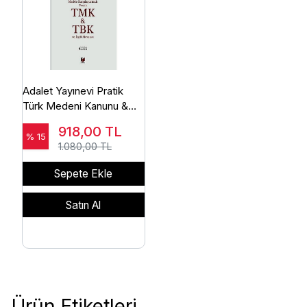
Adalet Yayınevi Pratik
Türk Medeni Kanunu &
Türk Borçlar Kanunu ve
918,00
TL
İlgili Mevzuat Sinan Sami
% 15
1.080,00 TL
Akkurt,Kemal Erdoğan
,Hüseyin Tokat
Sepete Ekle
Satın Al
Ürün Etiketleri