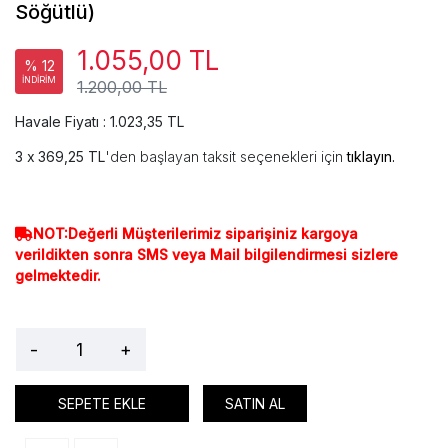
Söğütlü)
1.055,00 TL
% 12
İNDİRİM
1.200,00 TL
Havale Fiyatı : 1.023,35 TL
369,25 TL
'den başlayan taksit seçenekleri için
tıklayın.
NOT:Değerli Müşterilerimiz siparişiniz kargoya
verildikten sonra SMS veya Mail bilgilendirmesi sizlere
gelmektedir.
-
+
SEPETE EKLE
SATIN AL