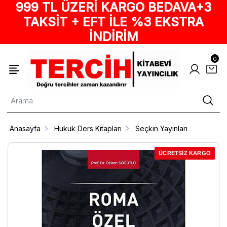
999 TL ÜZERİ KARGO BEDAVA+3
TAKSİT + EFT İLE %3 EKSTRA
İNDİRİM
0
Anasayfa
Hukuk Ders Kitapları
Seçkin Yayınları
ÜCRETSİZ KARGO