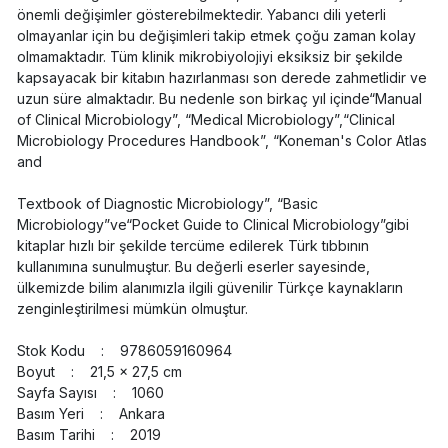
önemli değişimler gösterebilmektedir. Yabancı dili yeterli
olmayanlar için bu değişimleri takip etmek çoğu zaman kolay
olmamaktadır. Tüm klinik mikrobiyolojiyi eksiksiz bir şekilde
kapsayacak bir kitabın hazırlanması son derede zahmetlidir ve
uzun süre almaktadır. Bu nedenle son birkaç yıl içinde“Manual
of Clinical Microbiology”, “Medical Microbiology”,“Clinical
Microbiology Procedures Handbook”, “Koneman's Color Atlas
and
Textbook of Diagnostic Microbiology”, “Basic
Microbiology”ve“Pocket Guide to Clinical Microbiology”gibi
kitaplar hızlı bir şekilde tercüme edilerek Türk tıbbının
kullanımına sunulmuştur. Bu değerli eserler sayesinde,
ülkemizde bilim alanımızla ilgili güvenilir Türkçe kaynakların
zenginleştirilmesi mümkün olmuştur.
Stok Kodu : 9786059160964
Boyut : 21,5 x 27,5 cm
Sayfa Sayısı : 1060
Basım Yeri : Ankara
Basım Tarihi : 2019