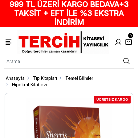
999 TL ÜZERİ KARGO BEDAVA+3
TAKSİT + EFT İLE %3 EKSTRA
İNDİRİM
0
Anasayfa
Tıp Kitapları
Temel Bilimler
Hipokrat Kitabevi
ÜCRETSİZ KARGO