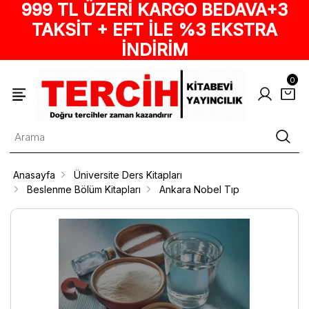
999 TL ÜZERİ KARGO BEDAVA+3
TAKSİT + EFT İLE %3 EKSTRA
İNDİRİM
0
Anasayfa
Üniversite Ders Kitapları
Beslenme Bölüm Kitapları
Ankara Nobel Tıp