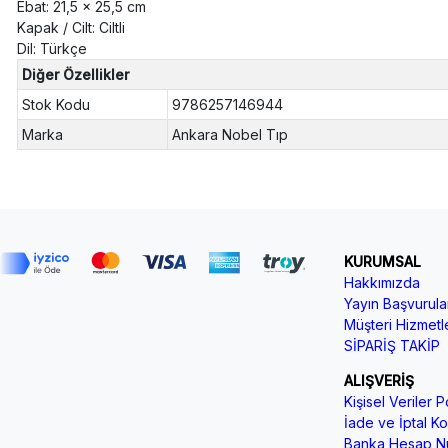
Ebat: 21,5 x 25,5 cm
Kapak / Cilt: Ciltli
Dil: Türkçe
Diğer Özellikler
Stok Kodu
9786257146944
Marka
Ankara Nobel Tıp
KURUMSAL
Hakkımızda
Yayın Başvurular
Müşteri Hizmetle
SİPARİŞ TAKİP
ALIŞVERİŞ
Kişisel Veriler Po
İade ve İptal Koş
Banka Hesap Nu