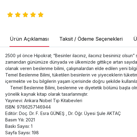
Ürün Açıklaması
Taksit / Ödeme Seçenekleri
Ü
2500 yıl önce Hipokrat; “Besinler ilacınız, ilacınız besininiz olsu
zamandan günümüze dünyada ve ülkemizde gittikçe artan sayıdaki ara
olanak veren beslenme bilimi, çalışmalardan elde edilen yeni bilgi
Temel Beslenme Bilimi, tüketilen besinlerin ve yiyeceklerin tüketim m
içermekte ve bu bilgilerin yaşam içerisinde doğru şekilde kullanı
Temel Beslenme Bilimi, beslenme ve diyetetik bölümü başta olmak
yönelik kaynak kitap olarak tasarlanmıştır.
Yayınevi: Ankara Nobel Tıp Kitabevleri
ISBN: 9786257146944
Editör: Doç. Dr. F. Esra GÜNEŞ , Dr. Öğr. Üyesi Şule AKTAÇ
Basım Yılı: 2021
Baskı Sayısı: 1
Sayfa Sayısı: 198