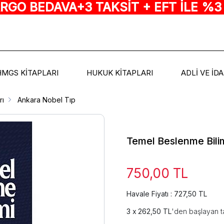
ARGO BEDAVA+3 TAKSİT + EFT İLE %3
HMGS KİTAPLARI
HUKUK KİTAPLARI
ADLİ VE İD
rı
Ankara Nobel Tıp
Temel Beslenme Bili
750,00 TL
Havale Fiyatı : 727,50 TL
262,50 TL
'den başlayan ta