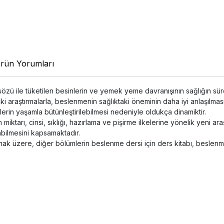
rün Yorumları
n” sözü ile tüketilen besinlerin ve yemek yeme davranışının sağlığın sü
ştırmalarla, beslenmenin sağlıktaki öneminin daha iyi anlaşılmasını 
lerin yaşamla bütünleştirilebilmesi nedeniyle oldukça dinamiktir.
iktarı, cinsi, sıklığı, hazırlama ve pişirme ilkelerine yönelik yeni ara
labilmesini kapsamaktadır.
 üzere, diğer bölümlerin beslenme dersi için ders kitabı, beslenm