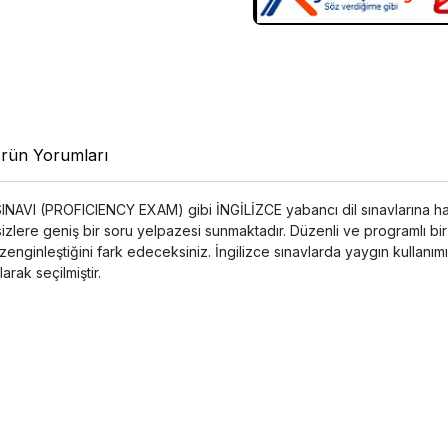
rün Yorumları
I (PROFICIENCY EXAM) gibi İNGİLİZCE yabancı dil sınavlarına hazırl
ile sizlere geniş bir soru yelpazesi sunmaktadır. Düzenli ve programlı b
zenginleştiğini fark edeceksiniz. İngilizce sınavlarda yaygın kullan
arak seçilmiştir.