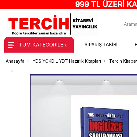
999 TL ÜZERİ K
TÜM KATEGORİLER
SİPARİŞ TAKİBİ
Anasayfa
YDS YÖKDİL YDT Hazırlık Kitapları
Tercih Kitabev