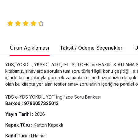
Ürün Açıklaması
Taksit / Ödeme Seçenekleri
Ü
YDS, YÖKDİL, YKS-DİL YDT, IELTS, TOEFL ve HAZIRLIK ATLAMA SINAV
kitabımız, sınavlarda sorulan tüm soru türleri ilgili konu çeşitliği 
içinde kullanımlarıyla görerek zamanla kelime hazinenizin de çok 
olan bu kitapta yer alan testler sınav sorularının içeriğine paralel ol
YDS e-YDS YÖKDİL YDT İngilizce Soru Bankası
Barkod : 9786057325013
Yayın Tarihi :
2026
Kapak Türü :
Karton Kapaklı
Kağıt Türü :
I.Hamur