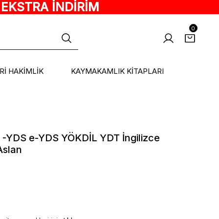
 EKSTRA İNDİRİM
0
ARİ HAKİMLİK
KAYMAKAMLIK KİTAPLARI
6 -YDS e-YDS YÖKDİL YDT İngilizce
Aslan