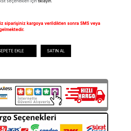
sit seçenekleri için
tıklayın.
iz siparişiniz kargoya verildikten sonra SMS veya
 gelmektedir.
SEPETE EKLE
SATIN AL