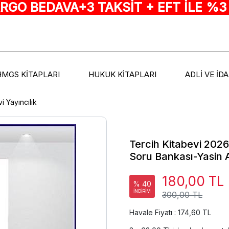
ARGO BEDAVA+3 TAKSİT + EFT İLE %3
HMGS KİTAPLARI
HUKUK KİTAPLARI
ADLİ VE İD
i Yayıncılık
Tercih Kitabevi 202
Soru Bankası-Yasin 
180,00 TL
% 40
İNDİRİM
300,00 TL
Havale Fiyatı : 174,60 TL