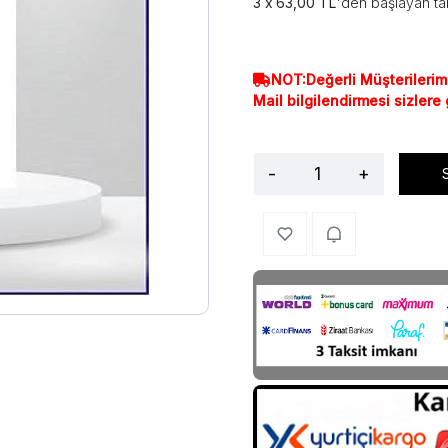
63,00 TL
'den başlayan tak
NOT:Değerli Müşterilerim
Mail bilgilendirmesi sizlere
-
+