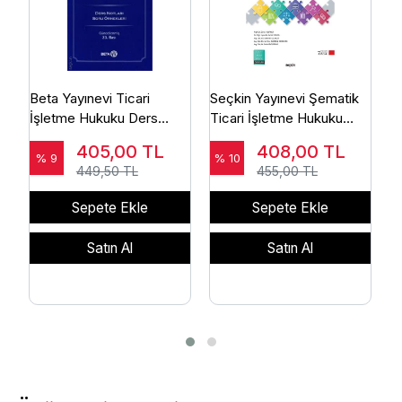
Beta Yayınevi Ticari
Seçkin Yayınevi Şematik
S
İşletme Hukuku Ders
Ticari İşletme Hukuku
İ
Notları (Mehmet Bahtiyar)
(Ömer Korkut)
K
405,00
TL
408,00
TL
% 9
% 10
%
449,50 TL
455,00 TL
Sepete Ekle
Sepete Ekle
Satın Al
Satın Al