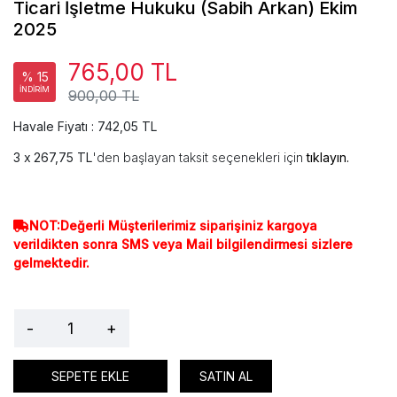
Ticari İşletme Hukuku (Sabih Arkan) Ekim
2025
765,00 TL
% 15
İNDİRİM
900,00 TL
Havale Fiyatı : 742,05 TL
267,75 TL
'den başlayan taksit seçenekleri için
tıklayın.
NOT:Değerli Müşterilerimiz siparişiniz kargoya
verildikten sonra SMS veya Mail bilgilendirmesi sizlere
gelmektedir.
-
+
SEPETE EKLE
SATIN AL