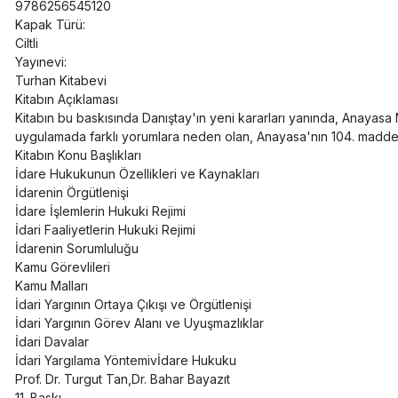
9786256545120
Kapak Türü:
Ciltli
Yayınevi:
Turhan Kitabevi
Kitabın Açıklaması
Kitabın bu baskısında Danıştay'ın yeni kararları yanında, Anayasa
uygulamada farklı yorumlara neden olan, Anayasa'nın 104. maddesi
Kitabın Konu Başlıkları
İdare Hukukunun Özellikleri ve Kaynakları
İdarenin Örgütlenişi
İdare İşlemlerin Hukuki Rejimi
İdari Faaliyetlerin Hukuki Rejimi
İdarenin Sorumluluğu
Kamu Görevlileri
Kamu Malları
İdari Yargının Ortaya Çıkışı ve Örgütlenişi
İdari Yargının Görev Alanı ve Uyuşmazlıklar
İdari Davalar
İdari Yargılama Yöntemivİdare Hukuku
Prof. Dr. Turgut Tan,Dr. Bahar Bayazıt
11. Baskı,