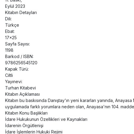
Eylül 2023
Kitabın Detayları
Dili:
Türkçe
Ebat:
17x25
Sayfa Sayısı:
1198
Barkod / ISBN:
9786256545120
Kapak Türü:
Ciltli
Yayınevi:
Turhan Kitabevi
Kitabın Açıklaması
Kitabın bu baskısında Danıştay'ın yeni kararları yanında, Anayasa
uygulamada farklı yorumlara neden olan, Anayasa'nın 104. maddesi
Kitabın Konu Başlıkları
İdare Hukukunun Özellikleri ve Kaynakları
İdarenin Örgütlenişi
İdare İşlemlerin Hukuki Rejimi