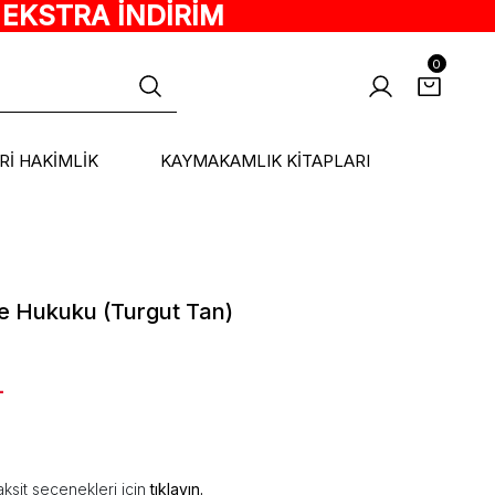
 EKSTRA İNDİRİM
0
ARİ HAKİMLİK
KAYMAKAMLIK KİTAPLARI
re Hukuku (Turgut Tan)
L
ksit seçenekleri için
tıklayın.