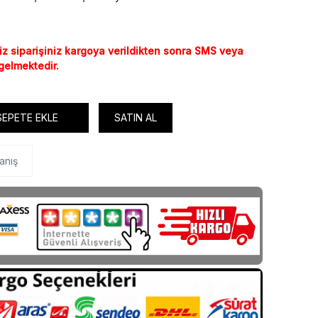
iz siparişiniz kargoya verildikten sonra SMS veya
 gelmektedir.
SEPETE EKLE
SATIN AL
anış