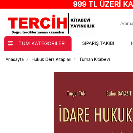
999 TL ÜZERİ K
TÜM KATEGORİLER
SİPARİŞ TAKİBİ
Anasayfa
Hukuk Ders Kitapları
Turhan Kitabevi