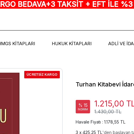
ARGO BEDAVA+3 TAKSİT + EFT İLE %3
HMGS KİTAPLARI
HUKUK KİTAPLARI
ADLİ VE İD
ÜCRETSİZ KARGO
Turhan Kitabevi İda
1.215,00 T
% 15
İNDİRİM
1.430,00 TL
Havale Fiyatı : 1.178,55 TL
425,25 TL
'den başlayan ta