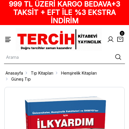
999 TL ÜZERİ KARGO BEDAVA+3
TAKSİT + EFT İLE %3 EKSTRA
İNDİRİM
0
Anasayfa
Tıp Kitapları
Hemşirelik Kitapları
Güneş Tıp