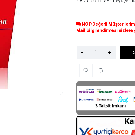
231,00 TL
'den başlayan ta
NOT:Değerli Müşterilerim
Mail bilgilendirmesi sizlere
-
+