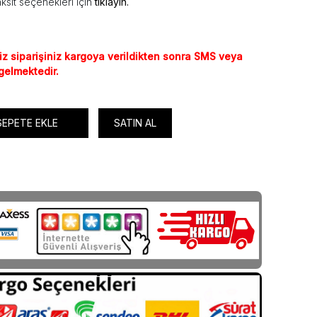
ksit seçenekleri için
tıklayın.
iz siparişiniz kargoya verildikten sonra SMS veya
 gelmektedir.
SEPETE EKLE
SATIN AL