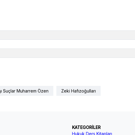
rşı Suçlar Muharrem Özen
Zeki Hafızoğulları
KATEGORİLER
Hukuk Ders Kitapları