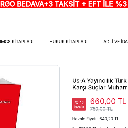
ARGO BEDAVA+3 TAKSİT + EFT İLE %3
HMGS KİTAPLARI
HUKUK KİTAPLARI
ADLİ VE İD
Us-A Yayıncılık Tür
Karşı Suçlar Muharr
660,00 TL
% 12
İNDİRİM
750,00 TL
Havale Fiyatı : 640,20 TL