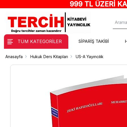
999 TL ÜZERİ K
TÜM KATEGORİLER
SİPARİŞ TAKİBİ
Anasayfa
Hukuk Ders Kitapları
US-A Yayıncılık