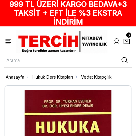
999 TL ÜZERİ KARGO BEDAVA+3
TAKSİT + EFT İLE %3 EKSTRA
İNDİRİM
0
Anasayfa
Hukuk Ders Kitapları
Vedat Kitapçılık