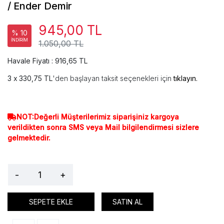
/ Ender Demir
945,00 TL
% 10
İNDİRİM
1.050,00 TL
Havale Fiyatı : 916,65 TL
330,75 TL
'den başlayan taksit seçenekleri için
tıklayın.
NOT:Değerli Müşterilerimiz siparişiniz kargoya
verildikten sonra SMS veya Mail bilgilendirmesi sizlere
gelmektedir.
-
+
SEPETE EKLE
SATIN AL