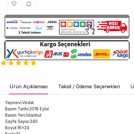
Ürün Açıklaması
Taksit / Ödeme Seçenekleri
Ü
Yayınevi:Vedat
Basım Tarihi:2018 Eylül
Basım Yeri:İstanbul
Sayfa Sayısı:340
Boyut:16x24
Baskı:12