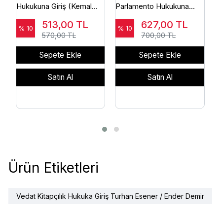
Hukukuna Giriş (Kemal
Parlamento Hukukuna
H
Gözler)
Giriş Fahri Bakırcı / Ömer
K
513,00
TL
627,00
TL
Faruk Gençkaya / Ozan
D
% 10
% 10
%
570,00 TL
700,00 TL
Ergül /
Sepete Ekle
Sepete Ekle
Satın Al
Satın Al
Ürün Etiketleri
Vedat Kitapçılık Hukuka Giriş Turhan Esener / Ender Demir