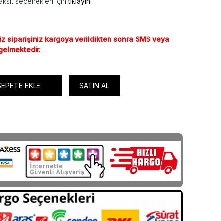
aksit seçenekleri için
tıklayın.
iz siparişiniz kargoya verildikten sonra SMS veya
 gelmektedir.
SEPETE EKLE
SATIN AL