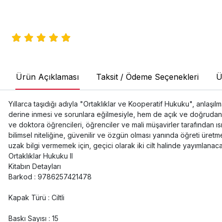
Ürün Açıklaması
Taksit / Ödeme Seçenekleri
Ü
Yıllarca taşıdığı adıyla "Ortaklıklar ve Kooperatif Hukuku", anlaş
derine inmesi ve sorunlara eğilmesiyle, hem de açık ve doğrudan anl
ve doktora öğrencileri, öğrenciler ve mali müşavirler tarafından 
bilimsel niteliğine, güvenilir ve özgün olması yanında öğreti üret
uzak bilgi vermemek için, geçici olarak iki cilt halinde yayımlanacak
Ortaklıklar Hukuku II
Kitabın Detayları
Barkod : 9786257421478
Kapak Türü : Ciltli
Baskı Sayısı : 15