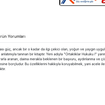
rün Yorumları
ılması güç, ancak bir o kadar da ilgi çekici olan, yoğun ve yaygın u
atımıyla tanınan bir kitaptır. Yeni adıyla "Ortaklıklar Hukuku I" yar
ısrarla aranan, daima merakla beklenen bir başvuru, aydınlanma ve ç
mesine borçludur. Bu özelliklerini hakkıyla koruyabilmek, yani acele 
tır.