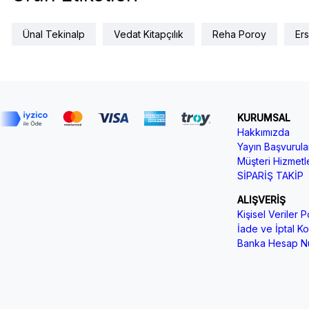
Ünal Tekinalp
Vedat Kitapçılık
Reha Poroy
Er
KURUMSAL
Hakkımızda
Yayın Başvurular
Müşteri Hizmetle
SİPARİŞ TAKİP
ALIŞVERİŞ
Kişisel Veriler Po
İade ve İptal Koş
Banka Hesap Nu