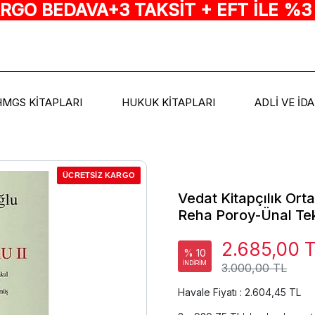
ARGO BEDAVA+3 TAKSİT + EFT İLE %3
HMGS KİTAPLARI
HUKUK KİTAPLARI
ADLİ VE İD
ÜCRETSİZ KARGO
Vedat Kitapçılık Orta
Reha Poroy-Ünal Tek
2.685,00 
% 10
İNDİRİM
3.000,00 TL
Havale Fiyatı : 2.604,45 TL