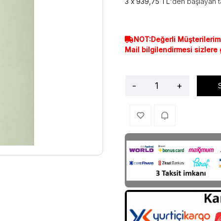
939,75 TL
'den başlayan t
NOT:Değerli Müşterilerim
Mail bilgilendirmesi sizlere
-
+