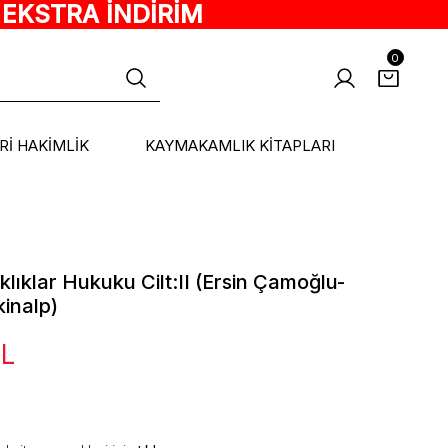
 EKSTRA İNDİRİM
0
ARİ HAKİMLİK
KAYMAKAMLIK KİTAPLARI
klıklar Hukuku Cilt:II (Ersin Çamoğlu-
inalp)
TL