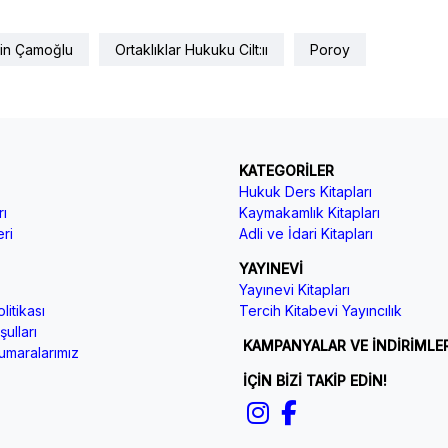
sin Çamoğlu
Ortaklıklar Hukuku Cilt:ıı
Poroy
KATEGORİLER
Hukuk Ders Kitapları
ı
Kaymakamlık Kitapları
ri
Adli ve İdari Kitapları
YAYINEVİ
Yayınevi Kitapları
litikası
Tercih Kitabevi Yayıncılık
ulları
KAMPANYALAR VE İNDİRİMLE
maralarımız
İÇİN BİZİ TAKİP EDİN!