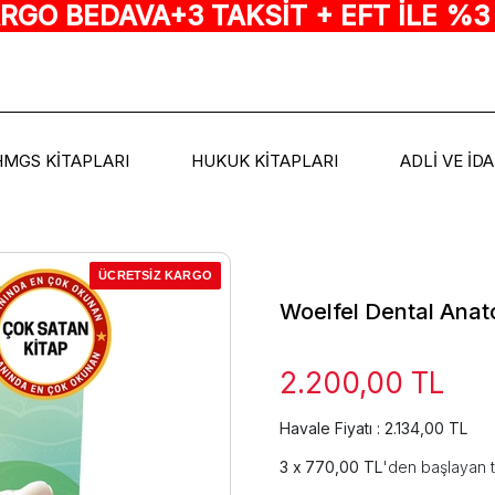
ARGO BEDAVA+3 TAKSİT + EFT İLE %3
HMGS KİTAPLARI
HUKUK KİTAPLARI
ADLİ VE İD
ÜCRETSİZ KARGO
Woelfel Dental Anat
2.200,00 TL
Havale Fiyatı : 2.134,00 TL
770,00 TL
'den başlayan t