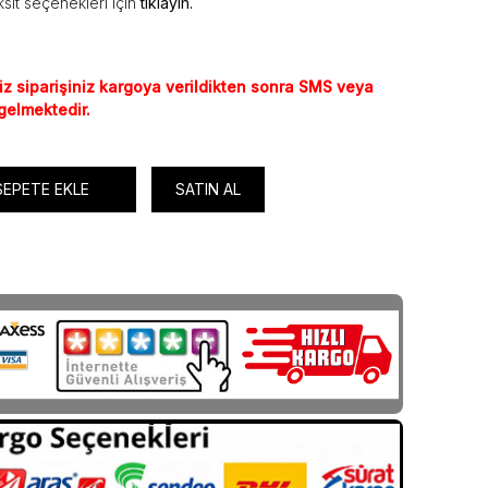
sit seçenekleri için
tıklayın.
iz siparişiniz kargoya verildikten sonra SMS veya
 gelmektedir.
SEPETE EKLE
SATIN AL