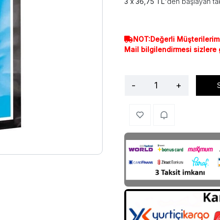
36,75 TL
'den başlayan tak
NOT:Değerli Müşterilerim
Mail bilgilendirmesi sizlere
-
+