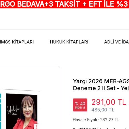
ARGO BEDAVA+3 TAKSİT + EFT İLE %3
HMGS KİTAPLARI
HUKUK KİTAPLARI
ADLİ VE İD
Yargı 2026 MEB-AGS
Deneme 2 li Set - Ye
291,00 TL
% 40
İNDİRİM
485,00 TL
Havale Fiyatı : 282,27 TL