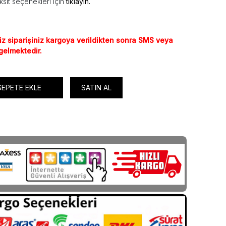
ksit seçenekleri için
tıklayın.
iz siparişiniz kargoya verildikten sonra SMS veya
 gelmektedir.
SEPETE EKLE
SATIN AL