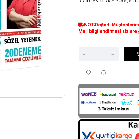
101,85 TL
'den başlayan ta
NOT:Değerli Müşterilerim
Mail bilgilendirmesi sizlere
-
+