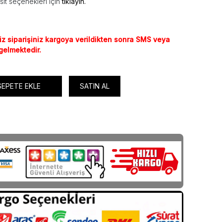
sit seçenekleri için
tıklayın.
iz siparişiniz kargoya verildikten sonra SMS veya
 gelmektedir.
SEPETE EKLE
SATIN AL