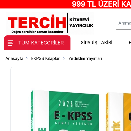
999 TL ÜZERİ K
TÜM KATEGORİLER
SİPARİŞ TAKİBİ
Anasayfa
EKPSS Kitapları
Yediiklim Yayınları