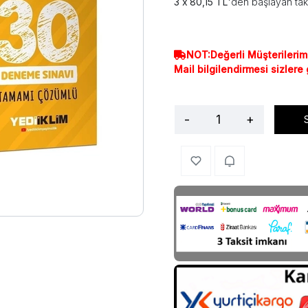
80,15 TL
'den başlayan tak
NOT:Değerli Müşterilerim
Mail bilgilendirmesi sizlere
-
+