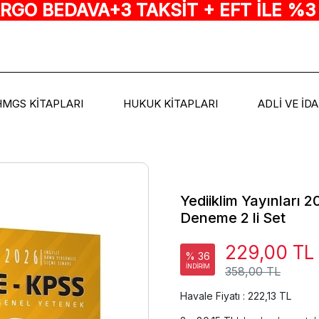
ARGO BEDAVA+3 TAKSİT + EFT İLE %3
HMGS KİTAPLARI
HUKUK KİTAPLARI
ADLİ VE İD
Yediiklim Yayınları
Deneme 2 li Set
229,00 TL
% 36
İNDİRİM
358,00 TL
Havale Fiyatı : 222,13 TL