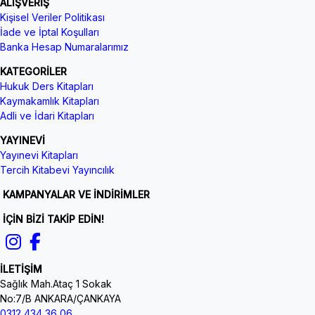
ALIŞVERİŞ
Kişisel Veriler Politikası
İade ve İptal Koşulları
Banka Hesap Numaralarımız
KATEGORİLER
Hukuk Ders Kitapları
Kaymakamlık Kitapları
Adli ve İdari Kitapları
YAYINEVİ
Yayınevi Kitapları
Tercih Kitabevi Yayıncılık
KAMPANYALAR VE İNDİRİMLER
İÇİN BİZİ TAKİP EDİN!
İLETİŞİM
Sağlık Mah.Ataç 1 Sokak
No:7/B ANKARA/ÇANKAYA
0312 434 36 06