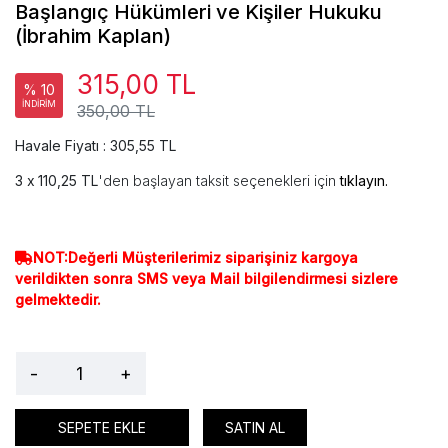
Başlangıç Hükümleri ve Kişiler Hukuku
(İbrahim Kaplan)
315,00 TL
% 10
İNDİRİM
350,00 TL
Havale Fiyatı : 305,55 TL
110,25 TL
'den başlayan taksit seçenekleri için
tıklayın.
NOT:Değerli Müşterilerimiz siparişiniz kargoya
verildikten sonra SMS veya Mail bilgilendirmesi sizlere
gelmektedir.
-
+
SEPETE EKLE
SATIN AL