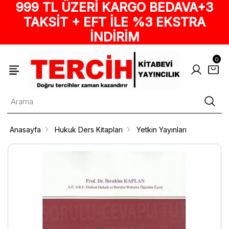
999 TL ÜZERİ KARGO BEDAVA+3
TAKSİT + EFT İLE %3 EKSTRA
İNDİRİM
0
Anasayfa
Hukuk Ders Kitapları
Yetkin Yayınları