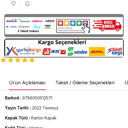
Ürün Açıklaması
Taksit / Ödeme Seçenekleri
Ü
Barkod :
9786050512571
Yayın Tarihi :
2022 Temmuz
Kapak Türü :
Karton Kapak
Kağıt Türü :
I.Hamur