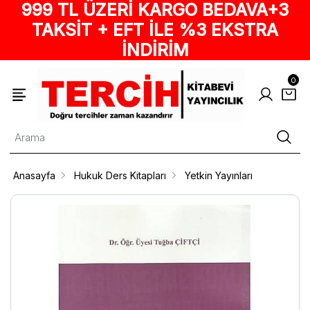
999 TL ÜZERİ KARGO BEDAVA+3
TAKSİT + EFT İLE %3 EKSTRA
İNDİRİM
0
Anasayfa
Hukuk Ders Kitapları
Yetkin Yayınları