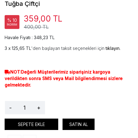
Tuğba Çiftçi
359,00 TL
% 10
İNDİRİM
400,00 TL
Havale Fiyatı : 348,23 TL
125,65 TL
'den başlayan taksit seçenekleri için
tıklayın.
NOT:Değerli Müşterilerimiz siparişiniz kargoya
verildikten sonra SMS veya Mail bilgilendirmesi sizlere
gelmektedir.
-
+
SEPETE EKLE
SATIN AL