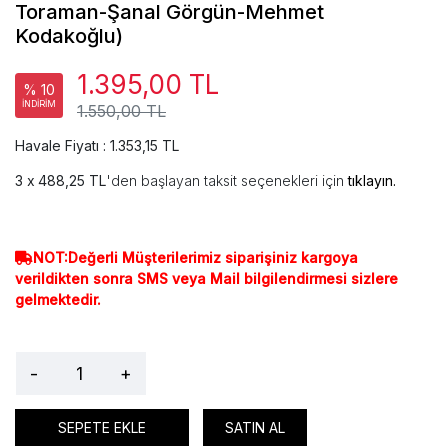
Toraman-Şanal Görgün-Mehmet
Kodakoğlu)
1.395,00 TL
% 10
İNDİRİM
1.550,00 TL
Havale Fiyatı : 1.353,15 TL
488,25 TL
'den başlayan taksit seçenekleri için
tıklayın.
NOT:Değerli Müşterilerimiz siparişiniz kargoya
verildikten sonra SMS veya Mail bilgilendirmesi sizlere
gelmektedir.
-
+
SEPETE EKLE
SATIN AL