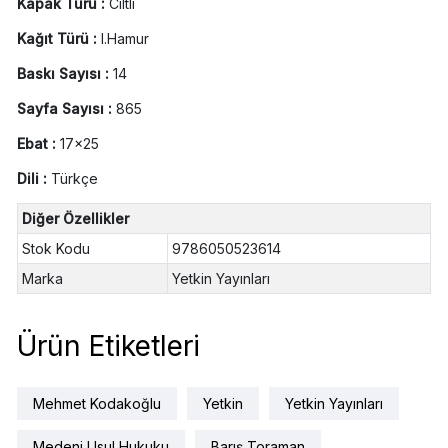
Kapak Türü :
Ciltli
Kağıt Türü :
I.Hamur
Baskı Sayısı :
14
Sayfa Sayısı :
865
Ebat :
17x25
Dili :
Türkçe
Diğer Özellikler
Stok Kodu
9786050523614
Marka
Yetkin Yayınları
Ürün Etiketleri
Mehmet Kodakoğlu
Yetkin
Yetkin Yayınları
Medeni Usul Hukuku
Barış Toraman