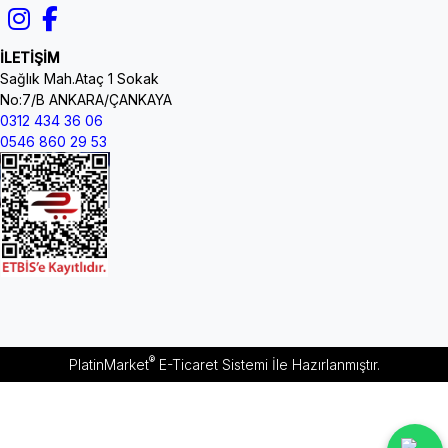
İLETİŞİM
Sağlık Mah.Ataç 1 Sokak
No:7/B ANKARA/ÇANKAYA
0312 434 36 06
0546 860 29 53
®
PlatinMarket
E-Ticaret Sistemi
İle Hazırlanmıştır.