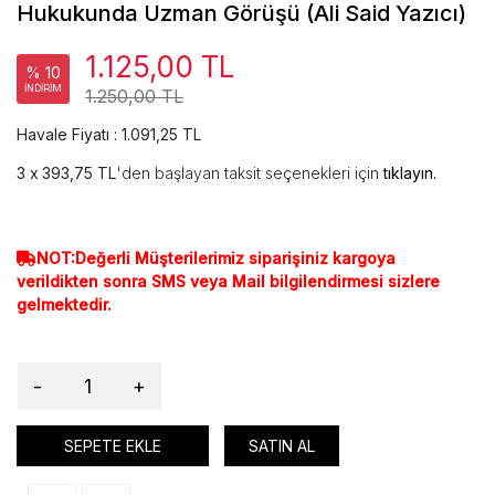
Hukukunda Uzman Görüşü (Ali Said Yazıcı)
1.125,00 TL
% 10
İNDİRİM
1.250,00 TL
Havale Fiyatı : 1.091,25 TL
393,75 TL
'den başlayan taksit seçenekleri için
tıklayın.
NOT:Değerli Müşterilerimiz siparişiniz kargoya
verildikten sonra SMS veya Mail bilgilendirmesi sizlere
gelmektedir.
-
+
SEPETE EKLE
SATIN AL