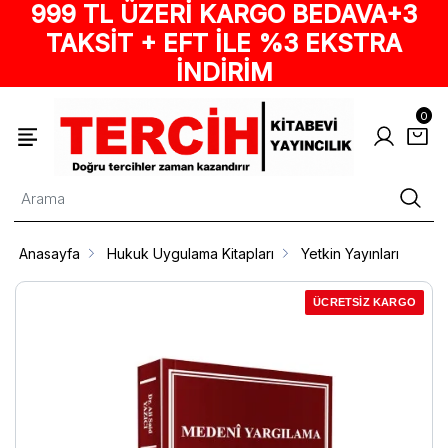
999 TL ÜZERİ KARGO BEDAVA+3
TAKSİT + EFT İLE %3 EKSTRA
İNDİRİM
0
Anasayfa
Hukuk Uygulama Kitapları
Yetkin Yayınları
ÜCRETSİZ KARGO