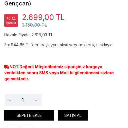
Gençcan)
2.699,00 TL
% 14
İNDİRİM
3.150,00 TL
Havale Fiyatı : 2.618,03 TL
944,65 TL
'den başlayan taksit seçenekleri için
tıklayın.
NOT:Değerli Müşterilerimiz siparişiniz kargoya
verildikten sonra SMS veya Mail bilgilendirmesi sizlere
gelmektedir.
-
+
SEPETE EKLE
SATIN AL