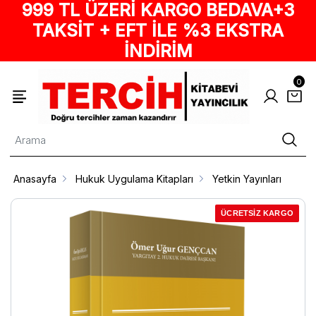
999 TL ÜZERİ KARGO BEDAVA+3
TAKSİT + EFT İLE %3 EKSTRA
İNDİRİM
0
Anasayfa
Hukuk Uygulama Kitapları
Yetkin Yayınları
ÜCRETSİZ KARGO