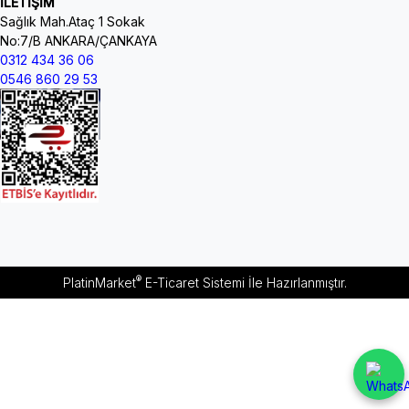
İLETİŞİM
Sağlık Mah.Ataç 1 Sokak
No:7/B ANKARA/ÇANKAYA
0312 434 36 06
0546 860 29 53
®
PlatinMarket
E-Ticaret Sistemi
İle Hazırlanmıştır.