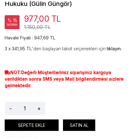
Hukuku (Gülin Güngör)
977,00 TL
% 15
İNDİRİM
1.150,00 TL
Havale Fiyatı : 947,69 TL
341,95 TL
'den başlayan taksit seçenekleri için
tıklayın.
NOT:Değerli Müşterilerimiz siparişiniz kargoya
verildikten sonra SMS veya Mail bilgilendirmesi sizlere
gelmektedir.
-
+
SEPETE EKLE
SATIN AL