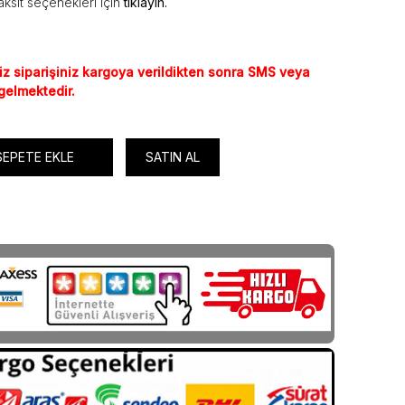
ksit seçenekleri için
tıklayın.
iz siparişiniz kargoya verildikten sonra SMS veya
 gelmektedir.
SEPETE EKLE
SATIN AL