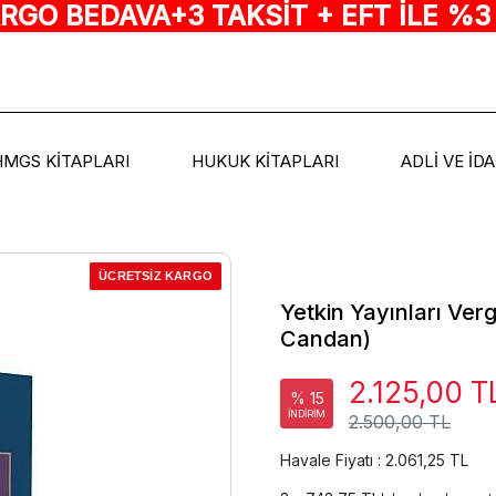
ARGO BEDAVA+3 TAKSİT + EFT İLE %3
HMGS KİTAPLARI
HUKUK KİTAPLARI
ADLİ VE İD
ÜCRETSİZ KARGO
Yetkin Yayınları Ver
Candan)
2.125,00 T
% 15
İNDİRİM
2.500,00 TL
Havale Fiyatı : 2.061,25 TL