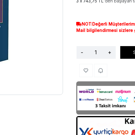
743,75 TL
'den başlayan ta
NOT:Değerli Müşterilerim
Mail bilgilendirmesi sizlere
-
+