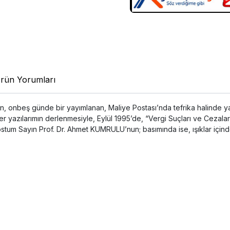
rün Yorumları
SEN’in, onbeş günde bir yayımlanan, Maliye Postası’nda tefrika halin
r yazılarımın derlenmesiyle, Eylül 1995’de, “Vergi Suçları ve Cezaları” 
 dostum Sayın Prof. Dr. Ahmet KUMRULU’nun; basımında ise, ışıklar iç