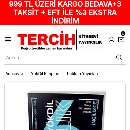
999 TL ÜZERİ KARGO BEDAVA+3
TAKSİT + EFT İLE %3 EKSTRA
İNDİRİM
0
Anasayfa
YökDil Kitapları
Pelikan Yayınları